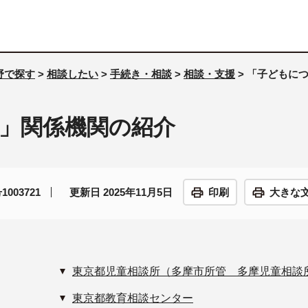
野で探す
>
相談したい
>
手続き・相談
>
相談・支援
> 「子どもに
」関係機関の紹介
003721
更新日 2025年11月5日
印刷
大きな
東京都児童相談所（多摩市所管 多摩児童相談
東京都教育相談センター