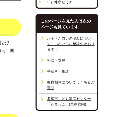
ICTと健康セミナー
このページを見た人は次の
ページも見ています
お子さん自身の悩みについ
校の先
て、いろいろな相談先があり
ます！
考え、問
相談・支援
手続き・相談
教育相談についてよくあるご
質問
多摩市こども家庭センター
「たまっこ」(業務案内)