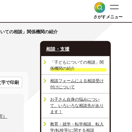
さがす
メニュー
ついての相談」関係機関の紹介
相談・支援
「子どもについての相談」関
係機関の紹介
相談フォームによる相談受け
文字で印刷
付けについて
お子さん自身の悩みについ
て、いろいろな相談先があり
ます！
所）
教育・就学・転学相談、転入
学(転校等)に関する相談