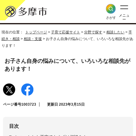
メニュ
さがす
ー
現在の位置：
トップページ
>
子育て応援サイト
>
分野で探す
>
相談したい
>
手
続き・相談
>
相談・支援
> お子さん自身の悩みについて、いろいろな相談先があ
ります！
お子さん自身の悩みについて、いろいろな相談先が
あります！
ページ番号1003723
更新日 2023年3月15日
目次