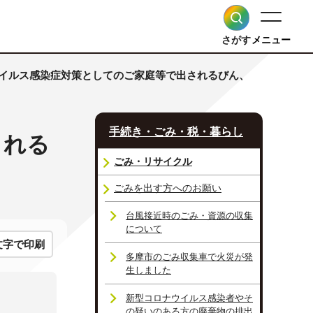
さがす
メニュー
ウイルス感染症対策としてのご家庭等で出されるびん、
手続き・ごみ・税・暮らし
される
ごみ・リサイクル
ごみを出す方へのお願い
台風接近時のごみ・資源の収集
について
文字で印刷
多摩市のごみ収集車で火災が発
生しました
新型コロナウイルス感染者やそ
の疑いのある方の廃棄物の排出