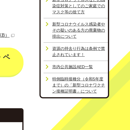
染症対策としてのご家庭での
マスク等の捨て方
新型コロナウイルス感染者や
その疑いのある方の廃棄物の
KB）
排出について
資源の持去り行為は条例で禁
止されています！
・ペ
市内公共施設AED一覧
特例臨時接種分（令和5年度
まで）の「新型コロナワクチ
ン接種証明書」について