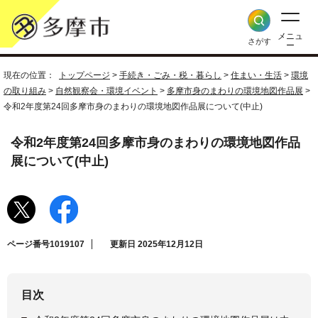
メニュ
さがす
ー
現在の位置：
トップページ
>
手続き・ごみ・税・暮らし
>
住まい・生活
>
環境
の取り組み
>
自然観察会・環境イベント
>
多摩市身のまわりの環境地図作品展
>
令和2年度第24回多摩市身のまわりの環境地図作品展について(中止)
令和2年度第24回多摩市身のまわりの環境地図作品
展について(中止)
ページ番号1019107
更新日 2025年12月12日
目次