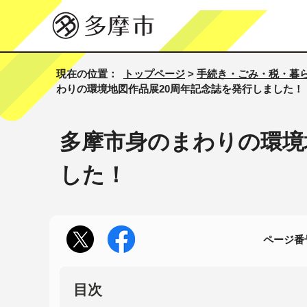
現在の位置：
トップページ
>
手続き・ごみ・税・暮
わりの環境地図作品展20周年記念誌を発行しました！
多摩市身のまわりの環境
した！
ページ番号
目次