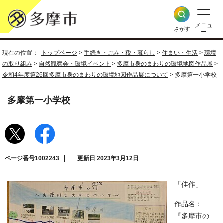
メニュ
さがす
ー
現在の位置：
トップページ
>
手続き・ごみ・税・暮らし
>
住まい・生活
>
環境
の取り組み
>
自然観察会・環境イベント
>
多摩市身のまわりの環境地図作品展
>
令和4年度第26回多摩市身のまわりの環境地図作品展について
> 多摩第一小学校
多摩第一小学校
ページ番号1002243
更新日 2023年3月12日
「佳作」
作品名：
『多摩市の