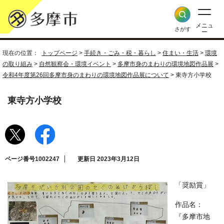
メニュ
さがす
ー
現在の位置：
トップページ
>
手続き・ごみ・税・暮らし
>
住まい・生活
>
環境
の取り組み
>
自然観察会・環境イベント
>
多摩市身のまわりの環境地図作品展
>
令和4年度第26回多摩市身のまわりの環境地図作品展について
> 東寺方小学校
東寺方小学校
ページ番号1002247
更新日 2023年3月12日
「奨励賞」
作品名：
『多摩市地