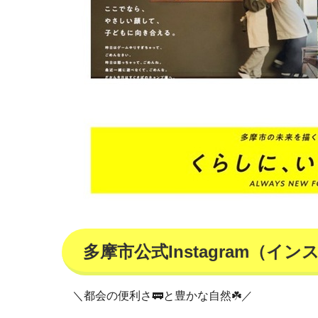
多摩市公式Instagram（イ
＼都会の便利さ🚃と豊かな自然☘️／