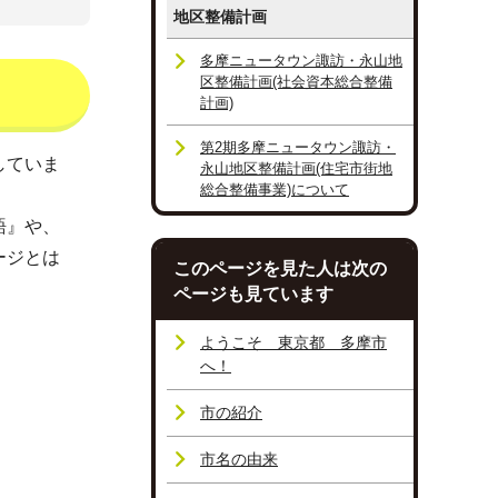
地区整備計画
多摩ニュータウン諏訪・永山地
区整備計画(社会資本総合整備
計画)
第2期多摩ニュータウン諏訪・
していま
永山地区整備計画(住宅市街地
総合整備事業)について
語』や、
ージとは
このページを見た人は次の
ページも見ています
ようこそ 東京都 多摩市
へ！
市の紹介
市名の由来