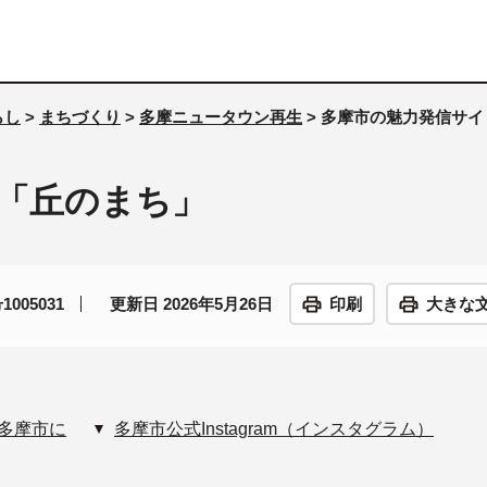
らし
>
まちづくり
>
多摩ニュータウン再生
> 多摩市の魅力発信サ
「丘のまち」
005031
更新日 2026年5月26日
印刷
大きな
多摩市に
多摩市公式Instagram（インスタグラム）