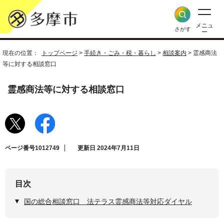
メニュ
さがす
ー
現在の位置：
トップページ
>
手続き・ごみ・税・暮らし
>
相談案内
> 霊感商法
等に対する相談窓口
霊感商法等に対する相談窓口
ページ番号1012749
更新日 2024年7月11日
目次
国の総合相談窓口 法テラス霊感商法等対応ダイヤル