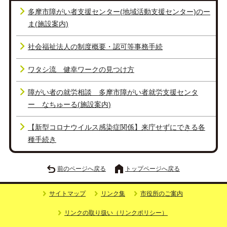
多摩市障がい者支援センター(地域活動支援センター)のー
ま(施設案内)
社会福祉法人の制度概要・認可等事務手続
ワタシ流 健幸ワークの見つけ方
障がい者の就労相談 多摩市障がい者就労支援センタ
ー なちゅーる(施設案内)
【新型コロナウイルス感染症関係】来庁せずにできる各
種手続き
前のページへ戻る
トップページへ戻る
サイトマップ
リンク集
市役所のご案内
リンクの取り扱い（リンクポリシー）