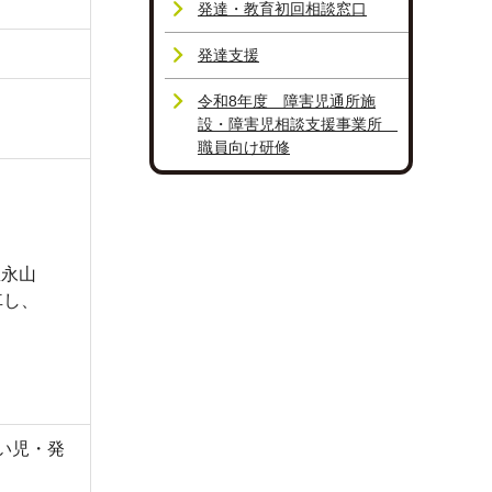
発達・教育初回相談窓口
発達支援
令和8年度 障害児通所施
設・障害児相談支援事業所
職員向け研修
急永山
車し、
い児・発