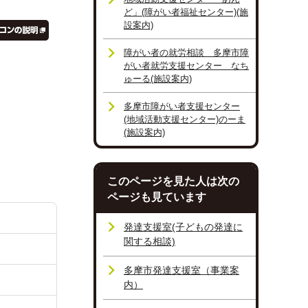
ど」(障がい者福祉センター)(施
設案内)
障がい者の就労相談 多摩市障
がい者就労支援センター なち
ゅーる(施設案内)
多摩市障がい者支援センター
(地域活動支援センター)のーま
(施設案内)
このページを見た人は次の
ページも見ています
発達支援室(子どもの発達に
関する相談)
多摩市発達支援室（事業案
内）