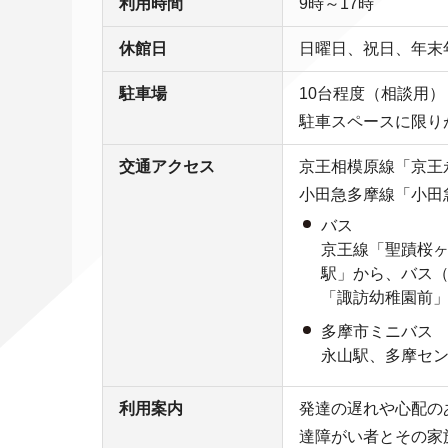
利用時間
9時～17時
休館日
日曜日、祝日、年末
駐車場
10台程度（相談用）
駐車スペースに限り
交通アクセス
京王相模原線「京王
小田急多摩線「小田
バス
京王線「聖蹟桜
駅」から、バス（
「諏訪幼稚園前」
多摩市ミニバス
永山駅、多摩セ
利用案内
発達の遅れや心配の
達障がい者とその家