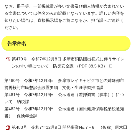
なお、冊子等、一部掲載量が多い文書及び個人情報が含まれてい
る文書については件名のみの記載となっています。詳しい内容を
知りたい場合は、直接掲示場をご覧になるか、担当課へご連絡く
ださい。
告示件名
第479号 令和7年12月8日 多摩市消防団出初式に伴うサイレ
ンのすい鳴について 防災安全課 （PDF 38.5 KB）
第480号 令和7年12月8日 多摩市レイキャビク市との姉妹都市
提携検討市民懇談会設置要綱 文化・生涯学習推進課
第481号 令和7年12月9日 公示送達（差押調書（謄本））につ
いて 納税課
第482号 令和7年12月9日 公示送達（国民健康保険税納税通知
書） 保険年金課
第483号 令和7年12月9日 開発事業No.7－6 （仮称）唐木田