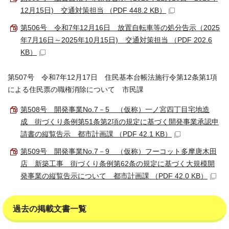
12月15日) 交通対策担当 （PDF 448.2 KB）
第506号 令和7年12月16日 放置自転車等の処分告示（2025
年7月16日～2025年10月15日) 交通対策担当 （PDF 202.6
KB）
第507号 令和7年12月17日 住民基本台帳法施行令第12条第1項
による住民票の職権消除について 市民課
第508号 開発事業No.7－5 （仮称）一ノ宮四丁目宅地造
成 街づくり条例第51条第2項の規定に基づく開発事業承認申
請書の縦覧告示 都市計画課 （PDF 42.1 KB）
第509号 開発事業No.7－9 （仮称）フーコット多摩唐木田
店 新築工事 街づくり条例第62条の規定に基づく大規模開
発事業の縦覧告示について 都市計画課 （PDF 42.0 KB）
過去の掲載文書一覧