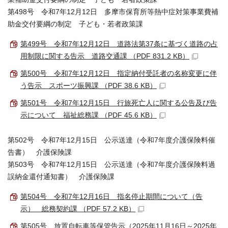
第498号 令和7年12月12日 多摩市保育所等熱中症対策事業費補
助金交付要綱の制定 子ども・若者政策課
第499号 令和7年12月12日 道路法第37条に基づく道路の占
用制限に関する告示 道路交通課 （PDF 831.2 KB）
第500号 令和7年12月12日 指定納付受託者の名称変更に伴
う告示 スポーツ振興課 （PDF 38.6 KB）
第501号 令和7年12月15日 行旅死亡人に関する公告及び告
示について 福祉総務課 （PDF 45.6 KB）
第502号 令和7年12月15日 公示送達（令和7年度介護保険料催
告書） 介護保険課
第503号 令和7年12月15日 公示送達（令和7年度介護保険料過
誤納金還付通知書） 介護保険課
第504号 令和7年12月16日 指名停止期間について（告
示） 総務契約課 （PDF 57.2 KB）
第505号 放置自転車等保管告示（2025年11月16日～2025年