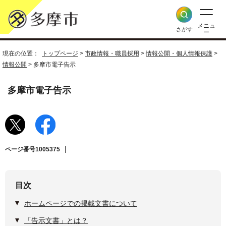
メニュ
さがす
ー
現在の位置：
トップページ
>
市政情報・職員採用
>
情報公開・個人情報保護
>
情報公開
> 多摩市電子告示
多摩市電子告示
ページ番号1005375
目次
ホームページでの掲載文書について
「告示文書」とは？