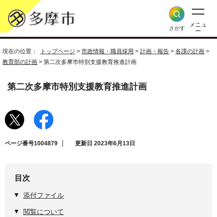
メニュ
さがす
ー
現在の位置：
トップページ
>
市政情報・職員採用
>
計画・報告
>
各課の計画
>
教育部の計画
> 第二次多摩市特別支援教育推進計画
第二次多摩市特別支援教育推進計画
ページ番号1004879
更新日 2023年6月13日
目次
添付ファイル
閲覧について