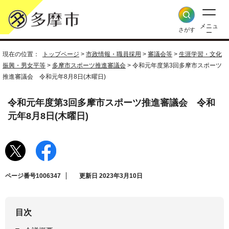
メニュ
さがす
ー
現在の位置：
トップページ
>
市政情報・職員採用
>
審議会等
>
生涯学習・文化
振興・男女平等
>
多摩市スポーツ推進審議会
> 令和元年度第3回多摩市スポーツ
推進審議会 令和元年8月8日(木曜日)
令和元年度第3回多摩市スポーツ推進審議会 令和
元年8月8日(木曜日)
ページ番号1006347
更新日 2023年3月10日
目次