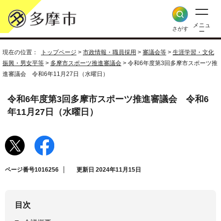
メニュ
さがす
ー
現在の位置：
トップページ
>
市政情報・職員採用
>
審議会等
>
生涯学習・文化
振興・男女平等
>
多摩市スポーツ推進審議会
> 令和6年度第3回多摩市スポーツ推
進審議会 令和6年11月27日（水曜日）
令和6年度第3回多摩市スポーツ推進審議会 令和6
年11月27日（水曜日）
ページ番号1016256
更新日 2024年11月15日
目次