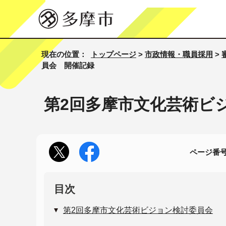
現在の位置：
トップページ
>
市政情報・職員採用
>
員会 開催記録
第2回多摩市文化芸術ビ
ページ番号1
目次
第2回多摩市文化芸術ビジョン検討委員会