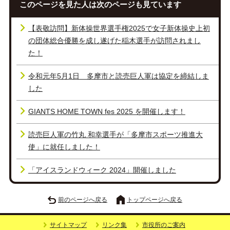
このページを見た人は次のページも見ています
【表敬訪問】新体操世界選手権2025で女子新体操史上初
の団体総合優勝を成し遂げた稲木選手が訪問されまし
た！
令和元年5月1日 多摩市と読売巨人軍は協定を締結しま
した
GIANTS HOME TOWN fes 2025 を開催します！
読売巨人軍の竹丸 和幸選手が「多摩市スポーツ推進大
使」に就任しました！
「アイスランドウィーク 2024」開催しました
前のページへ戻る
トップページへ戻る
サイトマップ
リンク集
市役所のご案内