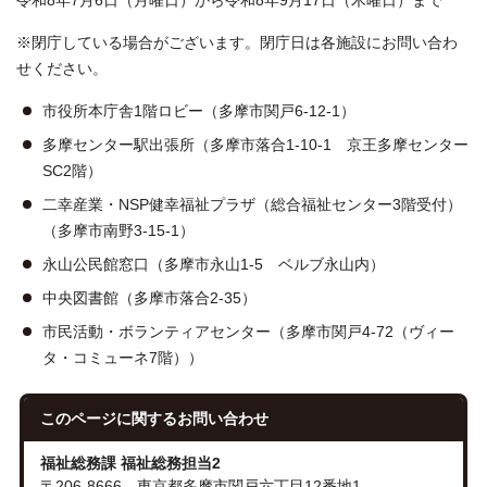
令和8年7月6日（月曜日）から令和8年9月17日（木曜日）まで
※閉庁している場合がございます。閉庁日は各施設にお問い合わ
せください。
市役所本庁舎1階ロビー（多摩市関戸6-12-1）
多摩センター駅出張所（多摩市落合1-10-1 京王多摩センター
SC2階）
二幸産業・NSP健幸福祉プラザ（総合福祉センター3階受付）
（多摩市南野3-15-1）
永山公民館窓口（多摩市永山1-5 ベルブ永山内）
中央図書館（多摩市落合2-35）
市民活動・ボランティアセンター（多摩市関戸4-72（ヴィー
タ・コミューネ7階））
このページに関する
お問い合わせ
福祉総務課 福祉総務担当2
〒206-8666 東京都多摩市関戸六丁目12番地1