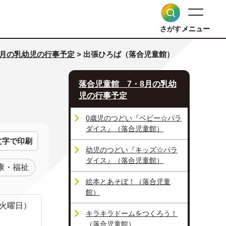
さがす
メニュー
8月の乳幼児の行事予定
> 出張ひろば（落合児童館）
落合児童館 7・8月の乳幼
児の行事予定
0歳児のつどい『ベビー☆パラ
ダイス』（落合児童館）
文字で印刷
幼児のつどい『キッズ☆パラ
ダイス』（落合児童館）
康・福祉
絵本とあそぼ！（落合児童
館）
（火曜日）
キラキラドームをつくろう！
（落合児童館）