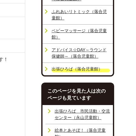
ふれあいリトミック（落合児
童館）
ベビーマッサージ（落合児童
館）
アドバイス☆DAY～ラウンド
保健師～（落合児童館）
す！
出張ひろば（落合児童館）
このページを見た人は次の
ページも見ています
出張ひろば 市民活動・交流
センター（永山児童館）
絵本とあそぼ！（落合児童