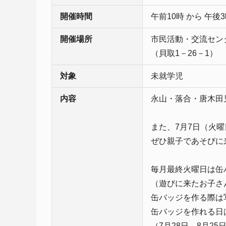
開催時間
午前10時 から 午後
開催場所
市民活動・交流セン
（貝取1－26－1）
対象
未就学児
内容
永山・落合・唐木田
また、7月7日（火
ぜひ親子であそびに
毎月最終火曜日は缶バ
（遊びに来たお子さ
缶バッジを作る際は
缶バッジを作れる日
（7月28日、8月25