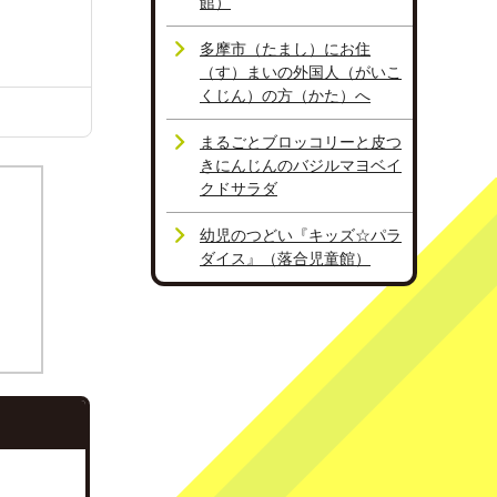
館）
多摩市（たまし）にお住
（す）まいの外国人（がいこ
くじん）の方（かた）へ
まるごとブロッコリーと皮つ
きにんじんのバジルマヨベイ
クドサラダ
幼児のつどい『キッズ☆パラ
ダイス』（落合児童館）