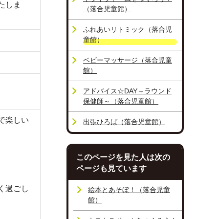
たしま
（落合児童館）
ふれあいリトミック（落合児
童館）
ベビーマッサージ（落合児童
館）
アドバイス☆DAY～ラウンド
保健師～（落合児童館）
で楽しい
出張ひろば（落合児童館）
このページを見た人は次の
ページも見ています
く過ごし
絵本とあそぼ！（落合児童
館）