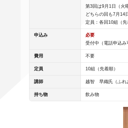
第3回は9月1日（火
どちらの回も7月1
定員：各回10組（
申込み
必要
受付中（電話申込み
費用
不要
定員
10組（先着順）
講師
越智 早織氏（ふれ
持ち物
飲み物