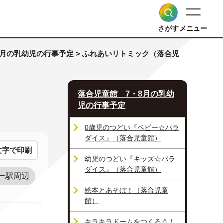
さがす
メニュー
8月の乳幼児の行事予定
> ふれあいリトミック（落合児
落合児童館 7・8月の乳幼
児の行事予定
0歳児のつどい『ベビー☆パラ
ダイス』（落合児童館）
文字で印刷
幼児のつどい『キッズ☆パラ
ダイス』（落合児童館）
ー駅周辺
絵本とあそぼ！（落合児童
館）
キラキラドームをつくろう！