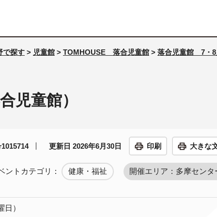
野で探す
>
児童館
>
TOMHOUSE 落合児童館
>
落合児童館 7・
合児童館）
015714
更新日 2026年6月30日
印刷
大きな
ベントカテゴリ：
健康・福祉
開催エリア：多摩センタ
火曜日）