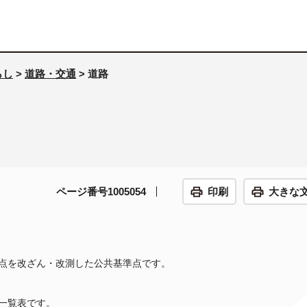
らし
>
道路・交通
> 道路
ページ番号1005054
印刷
大きな
点を改ざん・改測した公共基準点です。
一覧表です。