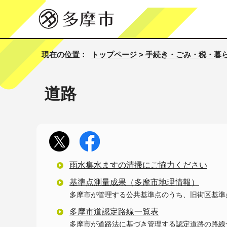
現在の位置：
トップページ
>
手続き・ごみ・税・暮
道路
雨水集水ますの清掃にご協力ください
基準点測量成果（多摩市地理情報）
多摩市が管理する公共基準点のうち、旧街区基準
多摩市道認定路線一覧表
多摩市が道路法に基づき管理する認定道路の路線