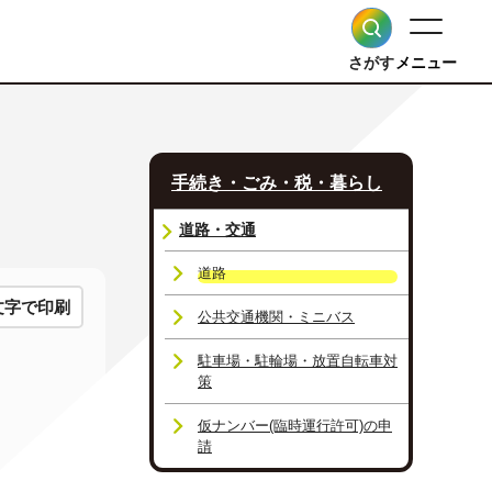
さがす
メニュー
手続き・ごみ・税・暮らし
道路・交通
道路
文字で印刷
公共交通機関・ミニバス
駐車場・駐輪場・放置自転車対
策
仮ナンバー(臨時運行許可)の申
請