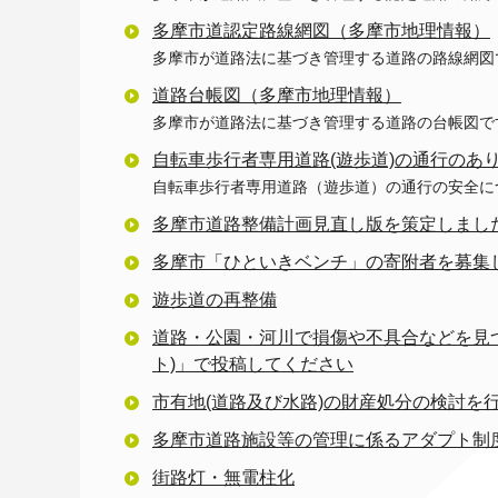
多摩市道認定路線網図（多摩市地理情報）
多摩市が道路法に基づき管理する道路の路線網図
道路台帳図（多摩市地理情報）
多摩市が道路法に基づき管理する道路の台帳図で
自転車歩行者専用道路(遊歩道)の通行のあ
自転車歩行者専用道路（遊歩道）の通行の安全に
多摩市道路整備計画見直し版を策定しまし
多摩市「ひといきベンチ」の寄附者を募集
遊歩道の再整備
道路・公園・河川で損傷や不具合などを見つけた
ト)」で投稿してください
市有地(道路及び水路)の財産処分の検討を
多摩市道路施設等の管理に係るアダプト制
街路灯・無電柱化