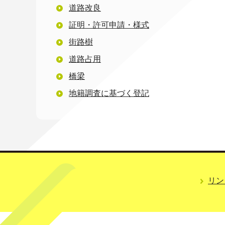
道路改良
証明・許可申請・様式
街路樹
道路占用
橋梁
地籍調査に基づく登記
リン