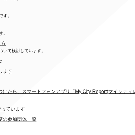
です。
す。
り方
ついて検討しています。
た
します
ら、スマートフォンアプリ「My City Report(マイシティ
行っています
度の参加団体一覧