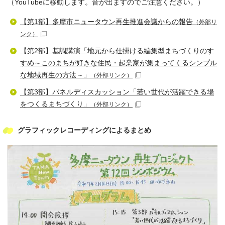
（YouTubeに移動します。音が出ますのでご注意ください。）
【第1部】多摩市ニュータウン再生推進会議からの報告
（外部リ
ンク）
【第2部】基調講演「地元から仕掛ける編集型まちづくりのす
すめ～このまちが好きな住民・起業家が集まってくるシンプル
な地域再生の方法～」
（外部リンク）
【第3部】パネルディスカッション「若い世代が活躍できる場
をつくるまちづくり」
（外部リンク）
グラフィックレコーディングによるまとめ