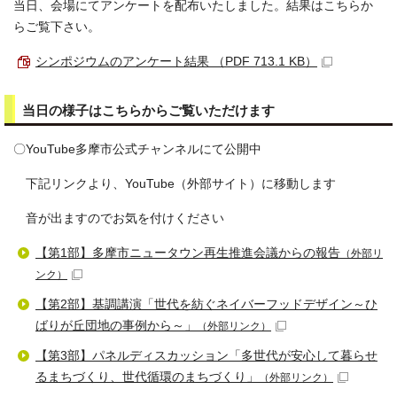
当日、会場にてアンケートを配布いたしました。結果はこちらか
らご覧下さい。
シンポジウムのアンケート結果 （PDF 713.1 KB）
当日の様子はこちらからご覧いただけます
〇YouTube多摩市公式チャンネルにて公開中
下記リンクより、YouTube（外部サイト）に移動します
音が出ますのでお気を付けください
【第1部】多摩市ニュータウン再生推進会議からの報告
（外部リ
ンク）
【第2部】基調講演「世代を紡ぐネイバーフッドデザイン～ひ
ばりが丘団地の事例から～」
（外部リンク）
【第3部】パネルディスカッション「多世代が安心して暮らせ
るまちづくり、世代循環のまちづくり」
（外部リンク）