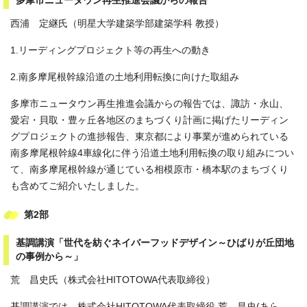
多摩市ニュータウン再生推進会議からの報告
西浦 定継氏（明星大学建築学部建築学科 教授）
1.リーディングプロジェクト等の再生への動き
2.南多摩尾根幹線沿道の土地利用転換に向けた取組み
多摩市ニュータウン再生推進会議からの報告では、諏訪・永山、
愛宕・貝取・豊ヶ丘各地区のまちづくり計画に掲げたリーディン
グプロジェクトの進捗報告、東京都により事業が進められている
南多摩尾根幹線4車線化に伴う沿道土地利用転換の取り組みについ
て、南多摩尾根幹線が通じている相模原市・橋本駅のまちづくり
も含めてご紹介いたしました。
第2部
基調講演「世代を紡ぐネイバーフッドデザイン～ひばりが丘団地
の事例から～」
荒 昌史氏（株式会社HITOTOWA代表取締役）
基調講演では、株式会社HITOTOWA代表取締役 荒 昌史(あら