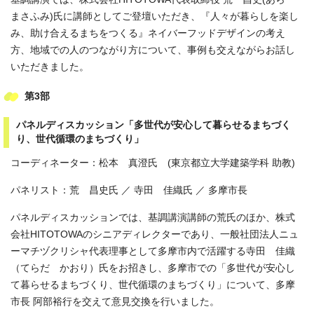
まさふみ)氏に講師としてご登壇いただき、『人々が暮らしを楽し
み、助け合えるまちをつくる』ネイバーフッドデザインの考え
方、地域での人のつながり方について、事例も交えながらお話し
いただきました。
第3部
パネルディスカッション「多世代が安心して暮らせるまちづく
り、世代循環のまちづくり」
コーディネーター：松本 真澄氏 (東京都立大学建築学科 助教)
パネリスト：荒 昌史氏 ／ 寺田 佳織氏 ／ 多摩市長
パネルディスカッションでは、基調講演講師の荒氏のほか、株式
会社HITOTOWAのシニアディレクターであり、一般社団法人ニュ
ーマチヅクリシャ代表理事として多摩市内で活躍する寺田 佳織
（てらだ かおり）氏をお招きし、多摩市での「多世代が安心し
て暮らせるまちづくり、世代循環のまちづくり」について、多摩
市長 阿部裕行を交えて意見交換を行いました。