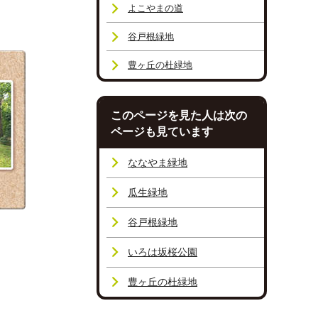
よこやまの道
谷戸根緑地
豊ヶ丘の杜緑地
このページを見た人は次の
ページも見ています
ななやま緑地
瓜生緑地
谷戸根緑地
いろは坂桜公園
豊ヶ丘の杜緑地