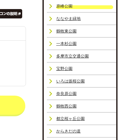
原峰公園
ななやま緑地
鶴牧東公園
一本杉公園
多摩市立交通公園
宝野公園
いろは坂桜公園
奈良原公園
鶴牧西公園
都立桜ヶ丘公園
からきだの道