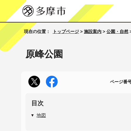
現在の位置：
トップページ
>
施設案内
>
公園・自然
原峰公園
ページ番号1
目次
地図