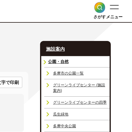
さがす
メニュー
施設案内
公園・自然
多摩市の公園一覧
文字で印刷
グリーンライブセンター (施設
案内)
グリーンライブセンターの四季
瓜生緑地
多摩中央公園