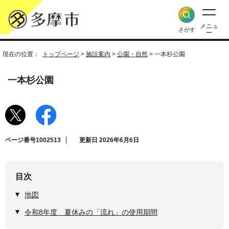
メニュ
さがす
ー
現在の位置：
トップページ
>
施設案内
>
公園・自然
> 一本杉公園
一本杉公園
ページ番号1002513
更新日 2026年6月6日
目次
地図
令和8年度 夏休みの「流れ」の使用期間