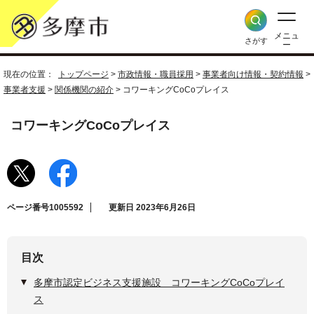
メニュ
さがす
ー
現在の位置：
トップページ
>
市政情報・職員採用
>
事業者向け情報・契約情報
>
事業者支援
>
関係機関の紹介
> コワーキングCoCoプレイス
コワーキングCoCoプレイス
ページ番号1005592
更新日 2023年6月26日
目次
多摩市認定ビジネス支援施設 コワーキングCoCoプレイ
ス