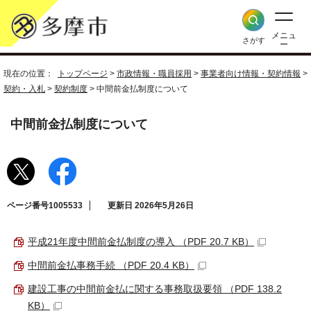
メニュ
さがす
ー
現在の位置：
トップページ
>
市政情報・職員採用
>
事業者向け情報・契約情報
>
契約・入札
>
契約制度
> 中間前金払制度について
中間前金払制度について
ページ番号1005533
更新日 2026年5月26日
平成21年度中間前金払制度の導入 （PDF 20.7 KB）
中間前金払事務手続 （PDF 20.4 KB）
建設工事の中間前金払に関する事務取扱要領 （PDF 138.2
KB）