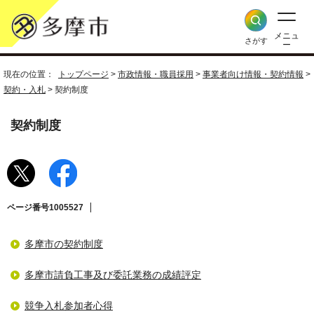
メニュ
さがす
ー
現在の位置：
トップページ
>
市政情報・職員採用
>
事業者向け情報・契約情報
>
契約・入札
> 契約制度
契約制度
ページ番号1005527
多摩市の契約制度
多摩市請負工事及び委託業務の成績評定
競争入札参加者心得