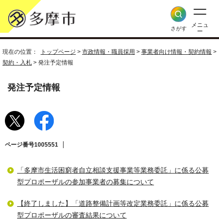
メニュ
さがす
ー
現在の位置：
トップページ
>
市政情報・職員採用
>
事業者向け情報・契約情報
>
契約・入札
> 発注予定情報
発注予定情報
ページ番号1005551
「多摩市生活困窮者自立相談支援事業等業務委託」に係る公募
型プロポーザルの参加事業者の募集について
【終了しました】「道路整備計画等改定業務委託」に係る公募
型プロポーザルの審査結果について