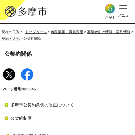
メニュ
さがす
ー
現在の位置：
トップページ
>
市政情報・職員採用
>
事業者向け情報・契約情報
>
契約・入札
> 公契約関係
公契約関係
ページ番号1005546
多摩市公契約条例の改正について
公契約制度