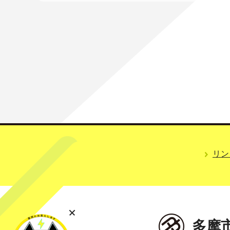
リン
多摩