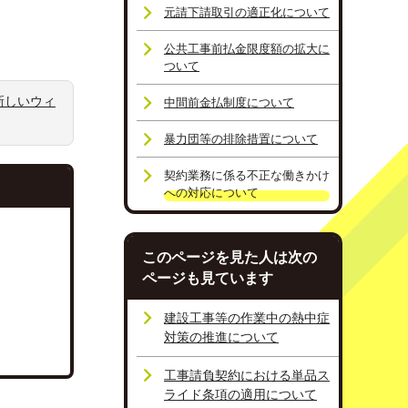
元請下請取引の適正化について
公共工事前払金限度額の拡大に
ついて
新しいウィ
中間前金払制度について
暴力団等の排除措置について
契約業務に係る不正な働きかけ
への対応について
このページを見た人は次の
ページも見ています
建設工事等の作業中の熱中症
対策の推進について
工事請負契約における単品ス
ライド条項の適用について