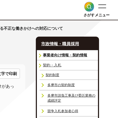
さがす
メニュー
係る不正な働きかけへの対応について
市政情報・職員採用
事業者向け情報・契約情報
契約・入札
文字で印刷
契約制度
多摩市の契約制度
けがあっ
多摩市請負工事及び委託業務の
成績評定
競争入札参加者心得