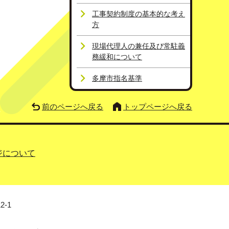
工事契約制度の基本的な考え
方
現場代理人の兼任及び常駐義
務緩和について
多摩市指名基準
前のページへ戻る
トップページへ戻る
ジについて
2-1