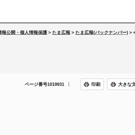
情報公開・個人情報保護
>
たま広報
>
たま広報(バックナンバー)
>
ページ番号1019931
印刷
大きな