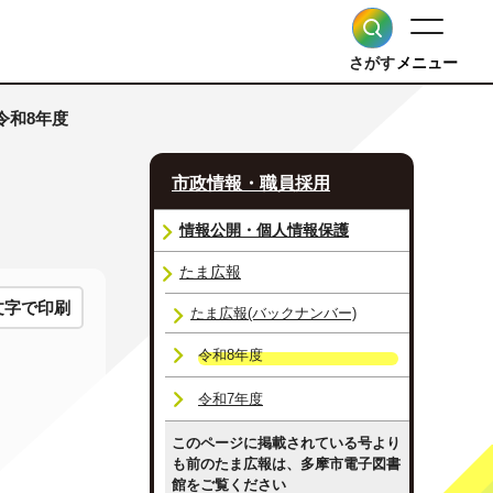
さがす
メニュー
 令和8年度
市政情報・職員採用
情報公開・個人情報保護
たま広報
文字で印刷
たま広報(バックナンバー)
令和8年度
令和7年度
このページに掲載されている号より
も前のたま広報は、多摩市電子図書
館をご覧ください