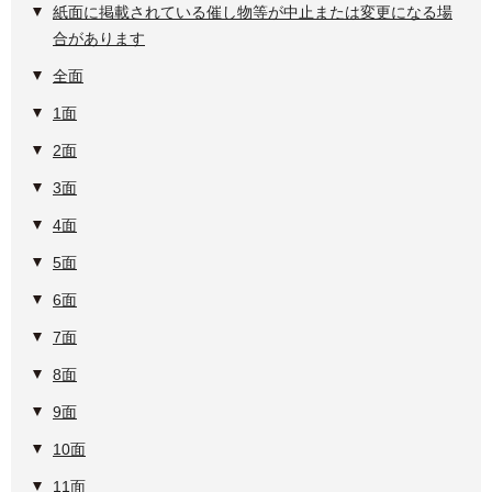
紙面に掲載されている催し物等が中止または変更になる場
合があります
全面
1面
2面
3面
4面
5面
6面
7面
8面
9面
10面
11面