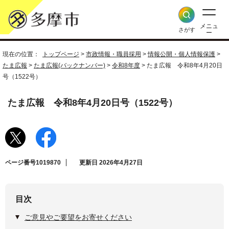
メニュ
さがす
ー
現在の位置：
トップページ
>
市政情報・職員採用
>
情報公開・個人情報保護
>
たま広報
>
たま広報(バックナンバー)
>
令和8年度
> たま広報 令和8年4月20日
号（1522号）
たま広報 令和8年4月20日号（1522号）
ページ番号1019870
更新日 2026年4月27日
目次
ご意見やご要望をお寄せください