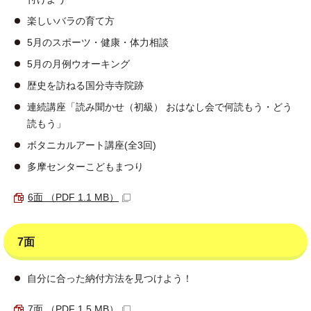
楽しいバラの育て方
5月のスポーツ・健康・体力相談
5月の月例ウオーキング
歴史を訪ねる国分寺寺院跡
連続講座「読み聞かせ（初級） おはなし会で何読もう・どう
読もう」
ボタニカルアート講座(全3回)
多摩センターこどもまつり
6面 （PDF 1.1 MB）
7面
自分に合った納付方法を見つけよう！
7面 （PDF 1.5 MB）