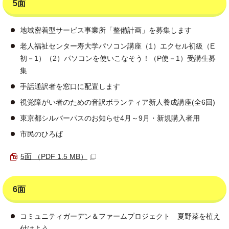
5面
地域密着型サービス事業所「整備計画」を募集します
老人福祉センター寿大学パソコン講座（1）エクセル初級（E
初－1）（2）パソコンを使いこなそう！（P使－1）受講生募
集
手話通訳者を窓口に配置します
視覚障がい者のための音訳ボランティア新人養成講座(全6回)
東京都シルバーパスのお知らせ4月～9月・新規購入者用
市民のひろば
5面 （PDF 1.5 MB）
6面
コミュニティガーデン＆ファームプロジェクト 夏野菜を植え
付けよう