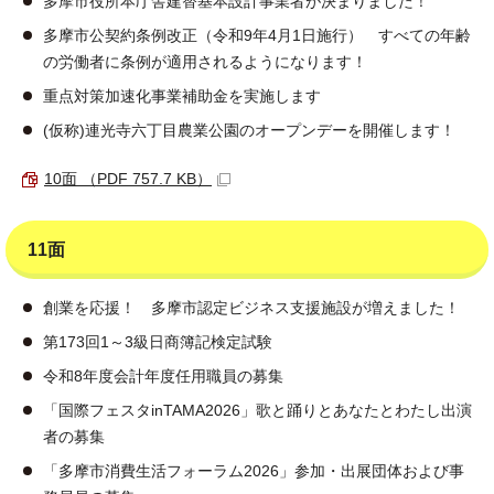
多摩市役所本庁舎建替基本設計事業者が決まりました！
多摩市公契約条例改正（令和9年4月1日施行） すべての年齢
の労働者に条例が適用されるようになります！
重点対策加速化事業補助金を実施します
(仮称)連光寺六丁目農業公園のオープンデーを開催します！
10面 （PDF 757.7 KB）
11面
創業を応援！ 多摩市認定ビジネス支援施設が増えました！
第173回1～3級日商簿記検定試験
令和8年度会計年度任用職員の募集
「国際フェスタinTAMA2026」歌と踊りとあなたとわたし出演
者の募集
「多摩市消費生活フォーラム2026」参加・出展団体および事