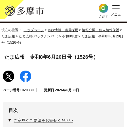
メニュ
さがす
ー
現在の位置：
トップページ
>
市政情報・職員採用
>
情報公開・個人情報保護
>
たま広報
>
たま広報(バックナンバー)
>
令和8年度
> たま広報 令和8年6月20日
号（1526号）
たま広報 令和8年6月20日号（1526号）
ページ番号1020330
更新日 2026年6月30日
目次
ご意見やご要望をお寄せください