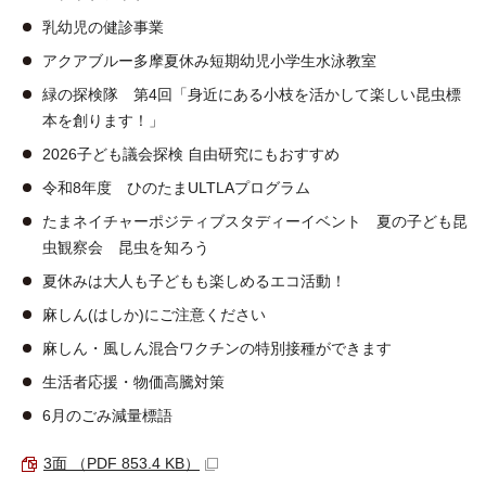
乳幼児の健診事業
アクアブルー多摩夏休み短期幼児小学生水泳教室
緑の探検隊 第4回「身近にある小枝を活かして楽しい昆虫標
本を創ります！」
2026子ども議会探検 自由研究にもおすすめ
令和8年度 ひのたまULTLAプログラム
たまネイチャーポジティブスタディーイベント 夏の子ども昆
虫観察会 昆虫を知ろう
夏休みは大人も子どもも楽しめるエコ活動！
麻しん(はしか)にご注意ください
麻しん・風しん混合ワクチンの特別接種ができます
生活者応援・物価高騰対策
6月のごみ減量標語
3面 （PDF 853.4 KB）