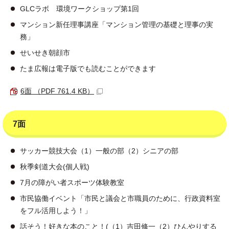
GLCラボ 環境ワークショップ第1回
マンション新任理事講座「マンション管理の基礎と理事の実
務」
せいせき朝顔市
たま広報は電子版でも読むことができます
6面 （PDF 761.4 KB）
7面
サッカー競技大会（1）一般の部（2）シニアの部
秋季剣道大会(個人戦)
7月の障がい者スポーツ体験教室
市民協働イベント「市民と議会と市職員のために、行政資料室
をフル活用しよう！」
話そう！好きな本のこと！(（1）吉田修一（2）ひんやりする