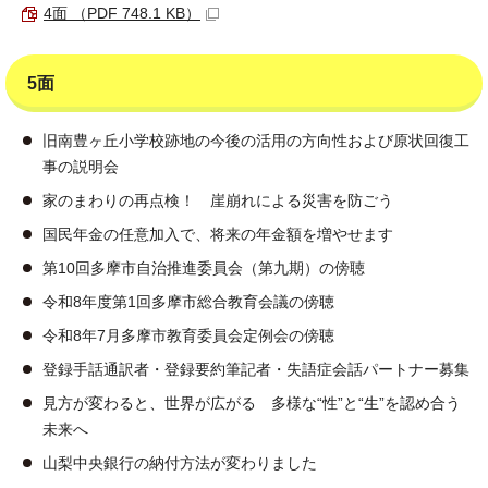
4面 （PDF 748.1 KB）
5面
旧南豊ヶ丘小学校跡地の今後の活用の方向性および原状回復工
事の説明会
家のまわりの再点検！ 崖崩れによる災害を防ごう
国民年金の任意加入で、将来の年金額を増やせます
第10回多摩市自治推進委員会（第九期）の傍聴
令和8年度第1回多摩市総合教育会議の傍聴
令和8年7月多摩市教育委員会定例会の傍聴
登録手話通訳者・登録要約筆記者・失語症会話パートナー募集
見方が変わると、世界が広がる 多様な“性”と“生”を認め合う
未来へ
山梨中央銀行の納付方法が変わりました