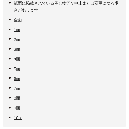
紙面に掲載されている催し物等が中止または変更になる場
合があります
全面
1面
2面
3面
4面
5面
6面
7面
8面
9面
10面