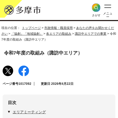
メニュ
さがす
ー
現在の位置：
トップページ
>
市政情報・職員採用
>
あなたの声をお聞かせくだ
さい
>
「協創」「地域協創」
>
各エリアの取組み
>
諏訪中エリアでの事業
> 令和
7年度の取組み（諏訪中エリア）
令和7年度の取組み（諏訪中エリア）
ページ番号1017092
更新日 2026年4月22日
目次
エリアミーティング