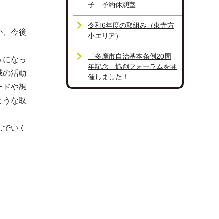
子 予約休憩室
令和6年度の取組み（東寺方
か、今後
小エリア）
「多摩市自治基本条例20周
うになっ
年記念」協創フォーラムを開
域の活動
催しました！
ードや想
ような取
んでいく