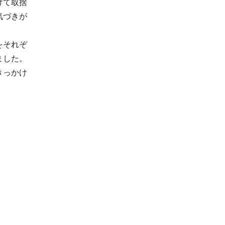
けて取捨
気づきが
をそれぞ
ました。
きっかけ