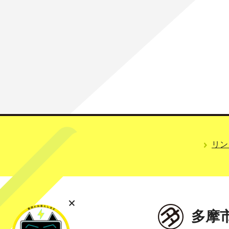
リン
多摩