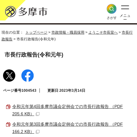
メニュ
さがす
ー
現在の位置：
トップページ
>
市政情報・職員採用
>
ようこそ市長室へ
>
市長行
政報告
> 市長行政報告(令和元年)
市長行政報告(令和元年)
ページ番号1004543
更新日 2023年3月14日
令和元年第4回多摩市議会定例会での市長行政報告 （PDF
205.6 KB）
令和元年第3回多摩市議会定例会での市長行政報告 （PDF
166.2 KB）