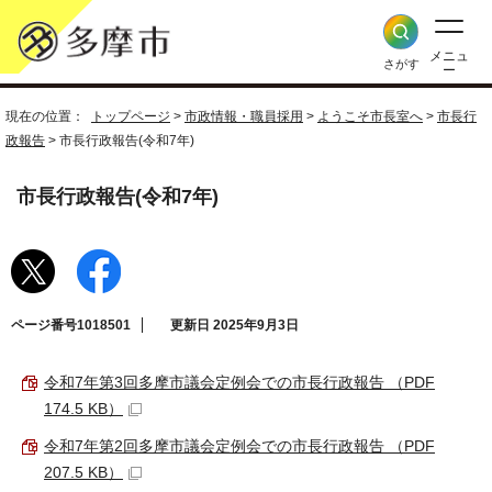
メニュ
さがす
ー
現在の位置：
トップページ
>
市政情報・職員採用
>
ようこそ市長室へ
>
市長行
政報告
> 市長行政報告(令和7年)
市長行政報告(令和7年)
ページ番号1018501
更新日 2025年9月3日
令和7年第3回多摩市議会定例会での市長行政報告 （PDF
174.5 KB）
令和7年第2回多摩市議会定例会での市長行政報告 （PDF
207.5 KB）