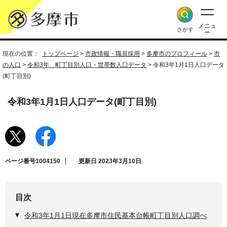
メニュ
さがす
ー
現在の位置：
トップページ
>
市政情報・職員採用
>
多摩市のプロフィール
>
市
の人口
>
令和3年 町丁目別人口・世帯数人口データ
> 令和3年1月1日人口データ
(町丁目別)
令和3年1月1日人口データ(町丁目別)
ページ番号1004150
更新日 2023年3月10日
目次
令和3年1月1日現在多摩市住民基本台帳町丁目別人口調べ