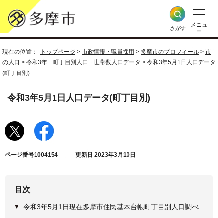
メニュ
さがす
ー
現在の位置：
トップページ
>
市政情報・職員採用
>
多摩市のプロフィール
>
市
の人口
>
令和3年 町丁目別人口・世帯数人口データ
> 令和3年5月1日人口データ
(町丁目別)
令和3年5月1日人口データ(町丁目別)
ページ番号1004154
更新日 2023年3月10日
目次
令和3年5月1日現在多摩市住民基本台帳町丁目別人口調べ