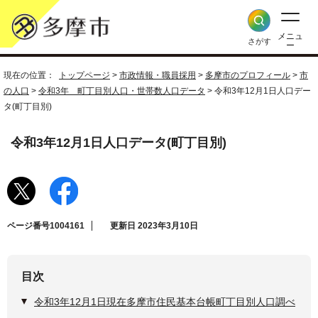
メニュ
さがす
ー
現在の位置：
トップページ
>
市政情報・職員採用
>
多摩市のプロフィール
>
市
の人口
>
令和3年 町丁目別人口・世帯数人口データ
> 令和3年12月1日人口デー
タ(町丁目別)
令和3年12月1日人口データ(町丁目別)
ページ番号1004161
更新日 2023年3月10日
目次
令和3年12月1日現在多摩市住民基本台帳町丁目別人口調べ