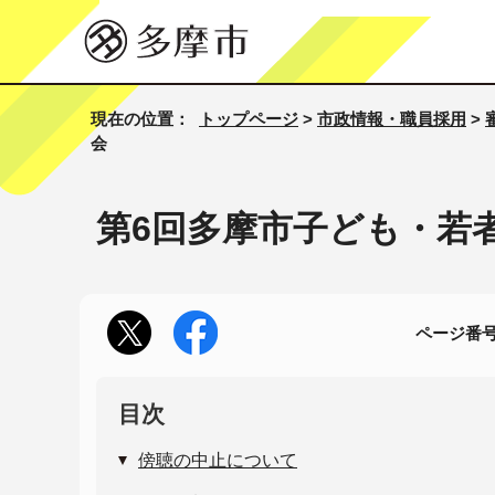
現在の位置：
トップページ
>
市政情報・職員採用
>
会
第6回多摩市子ども・若
ページ番号1
目次
傍聴の中止について