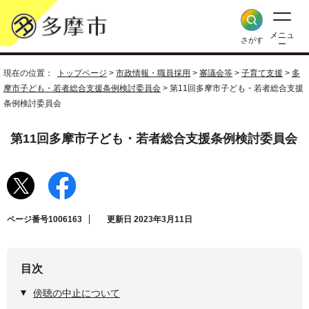
メニュ
さがす
ー
現在の位置：
トップページ
>
市政情報・職員採用
>
審議会等
>
子育て支援
>
多
摩市子ども・若者総合支援条例検討委員会
> 第11回多摩市子ども・若者総合支援
条例検討委員会
第11回多摩市子ども・若者総合支援条例検討委員会
ページ番号1006163
更新日 2023年3月11日
目次
傍聴の中止について