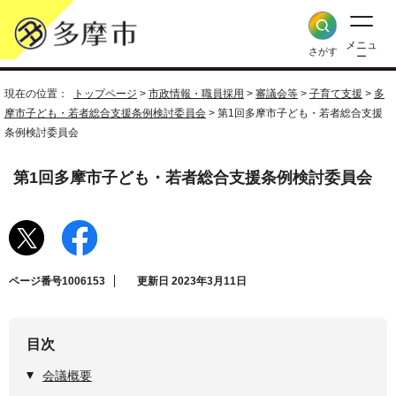
メニュ
さがす
ー
現在の位置：
トップページ
>
市政情報・職員採用
>
審議会等
>
子育て支援
>
多
摩市子ども・若者総合支援条例検討委員会
> 第1回多摩市子ども・若者総合支援
条例検討委員会
第1回多摩市子ども・若者総合支援条例検討委員会
ページ番号1006153
更新日 2023年3月11日
目次
会議概要