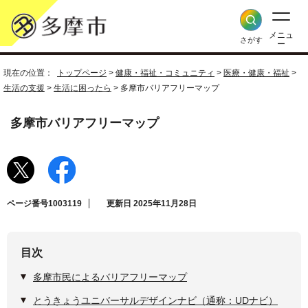
メニュ
さがす
ー
現在の位置：
トップページ
>
健康・福祉・コミュニティ
>
医療・健康・福祉
>
生活の支援
>
生活に困ったら
> 多摩市バリアフリーマップ
多摩市バリアフリーマップ
ページ番号1003119
更新日 2025年11月28日
目次
多摩市民によるバリアフリーマップ
とうきょうユニバーサルデザインナビ（通称：UDナビ）