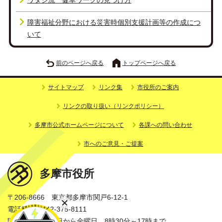
ワタシ流 健幸ワークの見つけ方
障害福祉分野における災害時個別支援計画等の作成につ
いて
前のページへ戻る
トップページへ戻る
サイトマップ
リンク集
市役所のご案内
リンクの取り扱い（リンクポリシー）
多摩市公式ホームページについて
各課への問い合わせ
市へのご意見・ご提案
多摩市役所
〒206-8666 東京都多摩市関戸6-12-1
電話番号：042-375-8111
開庁時間：月曜日から金曜日 8時30分～17時まで