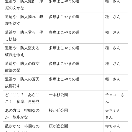
逍遥や 防人漣如 摩
多摩よこやまの道
種 さん
尼の文かな
逍遥や 防人憐れ 狼
多摩よこやまの道
種 さん
煙を紡ぐ
逍遥や 防人零る 儚
多摩よこやまの道
種 さん
し軌跡
逍遥や 防人湛える
多摩よこやまの道
種 さん
破顔を怺え
逍遥や 防人の虚空
多摩よこやまの道
種 さん
故郷の栞
逍遥や 防人の蒼天
多摩よこやまの道
種 さん
故郷託す
どこここ？ あらこ
一本杉公園
チョコ さ
こ！ 多摩、再発見
ん
あの方は 徘徊なの
桜が丘公園
寺ちゃん
か 散歩かな
さん
散歩かな 徘徊なの
桜が丘公園
寺ちゃん