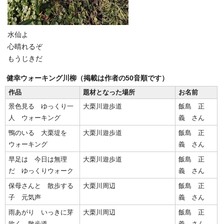
水仙よ
心晴れるぞ
もうじきだ
健幸ウォーキング川柳（掲載は作者の50音順です）
作品
題材となった場所
お名前
景色見る ゆっくり一
大栗川遊歩道
飯島 正
人 ウォーキング
義 さん
鴨のいる 大栗堤を
大栗川遊歩道
飯島 正
ウォーキング
義 さん
早足は 今日は無理
大栗川遊歩道
飯島 正
だ ゆっくりウォーク
義 さん
保母さんと 散歩する
大栗川周辺
飯島 正
子 元気声
義 さん
雨あがり いっきに芽
大栗川周辺
飯島 正
吹く 散歩道
義 さん