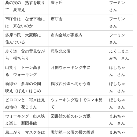
桑の実の 熟すを取り
豊ヶ丘
フーミン
て 夏迎え
さん
市庁舎は なぜ平地に
市庁舎
フーミン
は 来ないのか
さん
多摩市民 大豪邸に
市内全域が家敷内
フーミン
住んでいる
さん
歩く道 父の背見なが
貝取北公園
ふくしまこ
ら 桜ちらり
みち さん
山笑う トーン高ま
月例ウォーキング中に
ほしちゃ
る ウォーキング
ん さん
新緑や 多摩の公園
鶴牧西公園へ向かう道
ほしちゃ
映え（ばえ）はじめ
ん さん
ピロロンと 写メは見
ウォーキング途中でスマホ見
ほしちゃ
ぬ地の 花じまん
て
ん さん
ウォーキング 出来映
図書館の前のレンガ坂
まあちゃ
え楽し 新図書館
ん さん
息上がり マスクをは
諏訪第一公園の横の坂道
まあちゃ