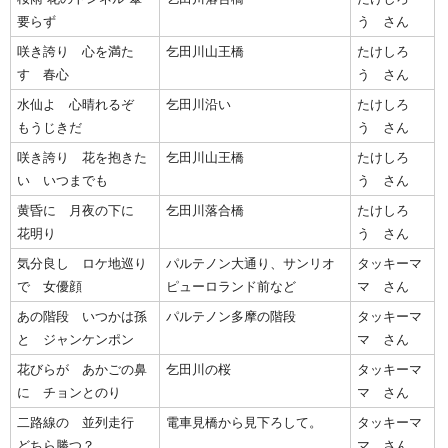
要らず
う さん
咲き誇り 心を満た
乞田川山王橋
たけしろ
す 春心
う さん
水仙よ 心晴れるぞ
乞田川沿い
たけしろ
もうじきだ
う さん
咲き誇り 花を抱きた
乞田川山王橋
たけしろ
い いつまでも
う さん
黄昏に 月夜の下に
乞田川落合橋
たけしろ
花明り
う さん
気分良し ロケ地巡り
パルテノン大通り、サンリオ
タッキーマ
で 女優顔
ピューロランド前など
マ さん
あの階段 いつかは孫
パルテノン多摩の階段
タッキーマ
と ジャンケンポン
マ さん
花びらが あかごの鼻
乞田川の桜
タッキーマ
に チョンとのり
マ さん
二路線の 並列走行
電車見橋から見下ろして。
タッキーマ
どちら勝つ？
マ さん