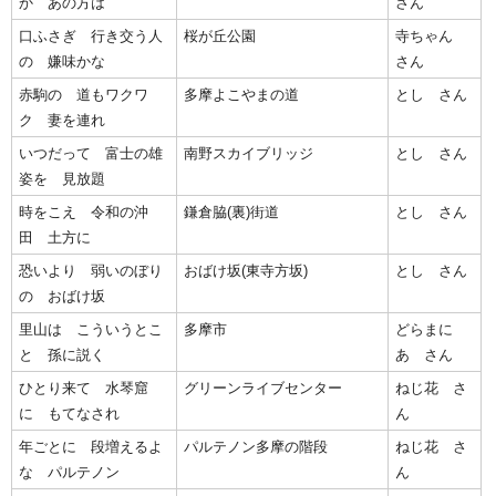
か あの方は
さん
口ふさぎ 行き交う人
桜が丘公園
寺ちゃん
の 嫌味かな
さん
赤駒の 道もワクワ
多摩よこやまの道
とし さん
ク 妻を連れ
いつだって 富士の雄
南野スカイブリッジ
とし さん
姿を 見放題
時をこえ 令和の沖
鎌倉脇(裏)街道
とし さん
田 土方に
恐いより 弱いのぼり
おばけ坂(東寺方坂)
とし さん
の おばけ坂
里山は こういうとこ
多摩市
どらまに
と 孫に説く
あ さん
ひとり来て 水琴窟
グリーンライブセンター
ねじ花 さ
に もてなされ
ん
年ごとに 段増えるよ
パルテノン多摩の階段
ねじ花 さ
な パルテノン
ん