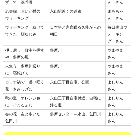
ずして 深呼吸
ん さん
老夫婦 互いが杖の
永山駅近くの道路
まあちゃ
ウォーキング
ん さん
ウォーキング 続けて
日本平と家康眠る久能からの
毎日裏山ウ
できた 顔なじみ
朝日
ォーキン
グ さん
押し戻し 背中を押す
多摩川
やまやま
や 多摩の風
さん
人集う 多摩川辺り
多摩川
やまやま
に 寝転びて
さん
コロナ禍で 道べ咲く
永山三丁目自宅、公園
よしりん
花 さみしげに
さん
秋の道 オレンジ色
永山三丁目自宅付近、自宅に
よしりん
に そまるふじ
帰る道
さん
春の花 友と歩いた
多摩センター～永山、乞田川
よしりん
乞田川
さん