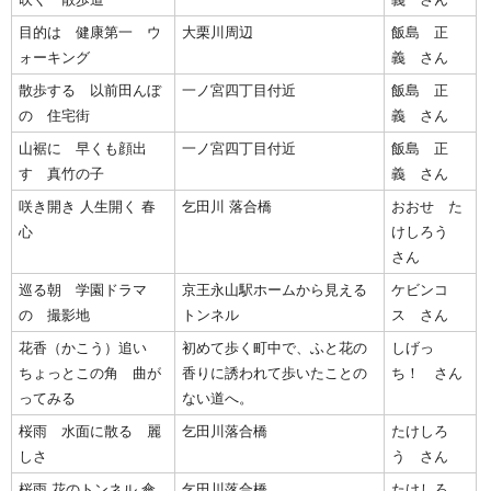
目的は 健康第一 ウ
大栗川周辺
飯島 正
ォーキング
義 さん
散歩する 以前田んぼ
一ノ宮四丁目付近
飯島 正
の 住宅街
義 さん
山裾に 早くも顔出
一ノ宮四丁目付近
飯島 正
す 真竹の子
義 さん
咲き開き 人生開く 春
乞田川 落合橋
おおせ た
心
けしろう
さん
巡る朝 学園ドラマ
京王永山駅ホームから見える
ケビンコ
の 撮影地
トンネル
ス さん
花香（かこう）追い
初めて歩く町中で、ふと花の
しげっ
ちょっとこの角 曲が
香りに誘われて歩いたことの
ち！ さん
ってみる
ない道へ。
桜雨 水面に散る 麗
乞田川落合橋
たけしろ
しさ
う さん
桜雨 花のトンネル 傘
乞田川落合橋
たけしろ