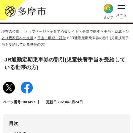
メニュ
さがす
ー
現在の位置：
トップページ
>
子育て応援サイト
>
分野で探す
>
手当・助成
>
ひ
とり親家庭への支援
>
手当・助成・貸付
> JR通勤定期乗車券の割引(児童扶養手
当を受給している世帯の方)
JR通勤定期乗車券の割引(児童扶養手当を受給して
いる世帯の方)
ページ番号1003457
更新日 2023年3月24日
目次