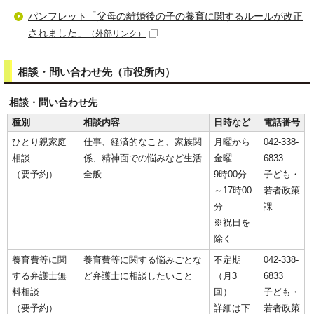
パンフレット「父母の離婚後の子の養育に関するルールが改正
されました」
（外部リンク）
相談・問い合わせ先（市役所内）
相談・問い合わせ先
種別
相談内容
日時など
電話番号
ひとり親家庭
仕事、経済的なこと、家族関
月曜から
042-338-
相談
係、精神面での悩みなど生活
金曜
6833
（要予約）
全般
9時00分
子ども・
～17時00
若者政策
分
課
※祝日を
除く
養育費等に関
養育費等に関する悩みごとな
不定期
042-338-
する弁護士無
ど弁護士に相談したいこと
（月3
6833
料相談
回）
子ども・
（要予約）
詳細は下
若者政策