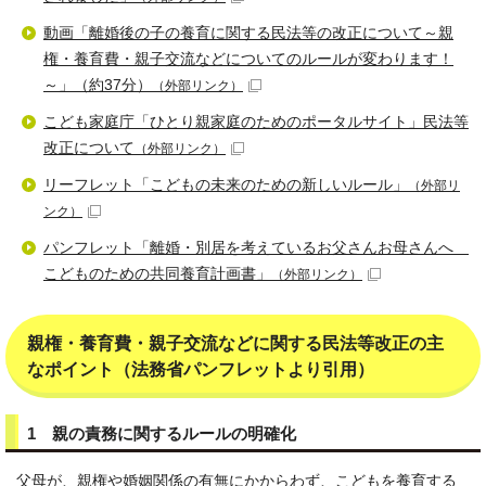
動画「離婚後の子の養育に関する民法等の改正について～親
権・養育費・親子交流などについてのルールが変わります！
～」（約37分）
（外部リンク）
こども家庭庁「ひとり親家庭のためのポータルサイト」民法等
改正について
（外部リンク）
リーフレット「こどもの未来のための新しいルール」
（外部リ
ンク）
パンフレット「離婚・別居を考えているお父さんお母さんへ
こどものための共同養育計画書」
（外部リンク）
親権・養育費・親子交流などに関する民法等改正の主
なポイント（法務省パンフレットより引用）
1 親の責務に関するルールの明確化
父母が、親権や婚姻関係の有無にかからわず、こどもを養育する